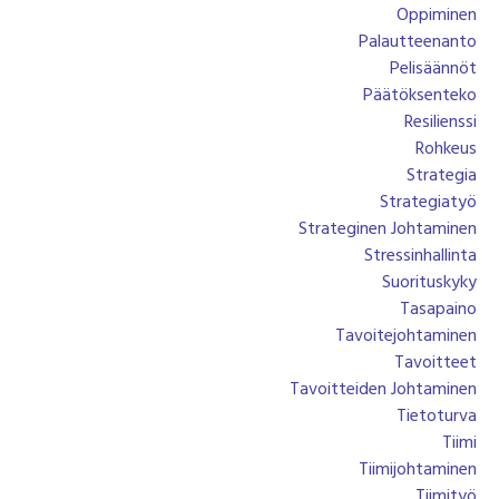
Oppiminen
Palautteenanto
Pelisäännöt
Päätöksenteko
Resilienssi
Rohkeus
Strategia
Strategiatyö
Strateginen Johtaminen
Stressinhallinta
Suorituskyky
Tasapaino
Tavoitejohtaminen
Tavoitteet
Tavoitteiden Johtaminen
Tietoturva
Tiimi
Tiimijohtaminen
Tiimityö