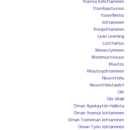
Itsensä Kehittäminen
Itseohjautuvuus
Itsereflektio
Johtaminen
Kriisijohtaminen
Lean Learning
Luottamus
Menestyminen
Monimuotoisuus
Muutos
Muutosjohtaminen
Neuvottelu
Neuvottelutaidot
Okr
Okr-Malli
Oman Ajankäytön Hallinta
Oman Itsensä Johtaminen
Oman Toiminnan Johtaminen
Oman Työn Johtaminen