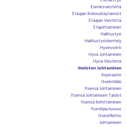
Esimiestyö
Esimiesviestintä
Etäajan Kokouskäytännöt
Etäajan Viestintä
Etäjohtaminen
Hallitustyö
Hallitustyöskentely
Hyvinvointi
Hyvä Johtaminen
Hyvä Viestintä
Ihmisten Johtaminen
Inspiraatio
Itsekritiikki
Itsensä Johtaminen
Itsensä Johtamisen Taidot
Itsensä Kehittäminen
Itseohjautuvuus
Itsereflektio
Johtaminen