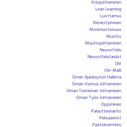
Kriisijohtaminen
Lean Learning
Luottamus
Menestyminen
Monimuotoisuus
Muutos
Muutosjohtaminen
Neuvottelu
Neuvottelutaidot
Okr
Okr-Malli
Oman Ajankäytön Hallinta
Oman Itsensä Johtaminen
Oman Toiminnan Johtaminen
Oman Työn Johtaminen
Oppiminen
Palautteenanto
Pelisäännöt
Päätöksenteko