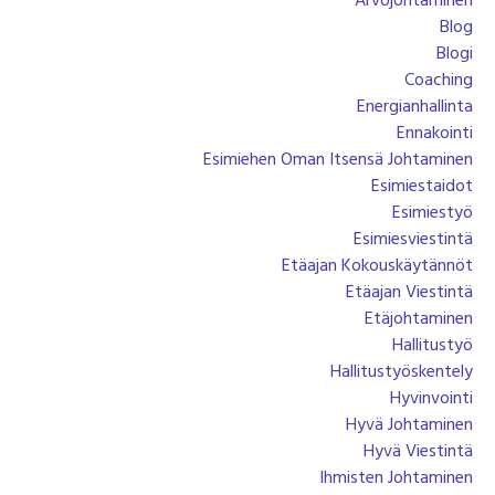
Arvojohtaminen
Blog
Blogi
Coaching
Energianhallinta
Ennakointi
Esimiehen Oman Itsensä Johtaminen
Esimiestaidot
Esimiestyö
Esimiesviestintä
Etäajan Kokouskäytännöt
Etäajan Viestintä
Etäjohtaminen
Hallitustyö
Hallitustyöskentely
Hyvinvointi
Hyvä Johtaminen
Hyvä Viestintä
Ihmisten Johtaminen