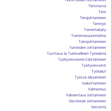
Tavoitteiden Johtaminen
Tietoturva
Tiimi
Tiimijohtaminen
Tiimityö
Toimintakyky
Toimintasuunnitelma
Tulosjohtaminen
Tunteiden Johtaminen
Tuottava Ja Tuloksellinen Työelämä
Työhyvinvoinnin Edistäminen
Työhyvinvointi
Työkalut
Työssä Jaksaminen
Vaikuttaminen
Valmennus
Valmentava Johtaminen
Viestinnän Johtaminen
Viestintä