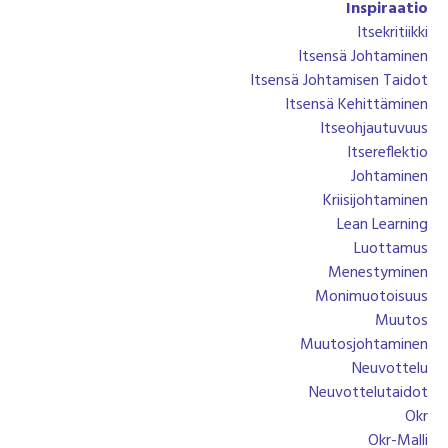
Inspiraatio
Itsekritiikki
Itsensä Johtaminen
Itsensä Johtamisen Taidot
Itsensä Kehittäminen
Itseohjautuvuus
Itsereflektio
Johtaminen
Kriisijohtaminen
Lean Learning
Luottamus
Menestyminen
Monimuotoisuus
Muutos
Muutosjohtaminen
Neuvottelu
Neuvottelutaidot
Okr
Okr-Malli