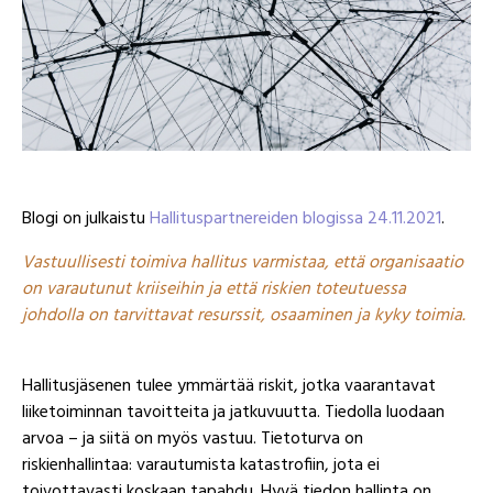
Blogi on julkaistu
Hallituspartnereiden blogissa 24.11.2021
.
Vastuullisesti toimiva hallitus varmistaa, että organisaatio
on varautunut kriiseihin ja että riskien toteutuessa
johdolla on tarvittavat resurssit, osaaminen ja kyky toimia.
Hallitusjäsenen tulee ymmärtää riskit, jotka vaarantavat
liiketoiminnan tavoitteita ja jatkuvuutta. Tiedolla luodaan
arvoa – ja siitä on myös vastuu. Tietoturva on
riskienhallintaa: varautumista katastrofiin, jota ei
toivottavasti koskaan tapahdu. Hyvä tiedon hallinta on