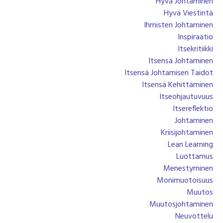
Hyvä Johtaminen
Hyvä Viestintä
Ihmisten Johtaminen
Inspiraatio
Itsekritiikki
Itsensä Johtaminen
Itsensä Johtamisen Taidot
Itsensä Kehittäminen
Itseohjautuvuus
Itsereflektio
Johtaminen
Kriisijohtaminen
Lean Learning
Luottamus
Menestyminen
Monimuotoisuus
Muutos
Muutosjohtaminen
Neuvottelu