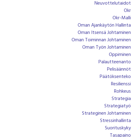
Neuvottelutaidot
Okr
Okr-Malli
Oman Ajankäytön Hallinta
Oman Itsensä Johtaminen
Oman Toiminnan Johtaminen
Oman Työn Johtaminen
Oppiminen
Palautteenanto
Pelisäännöt
Päätöksenteko
Resilienssi
Rohkeus
Strategia
Strategiatyö
Strateginen Johtaminen
Stressinhallinta
Suorituskyky
Tasapaino