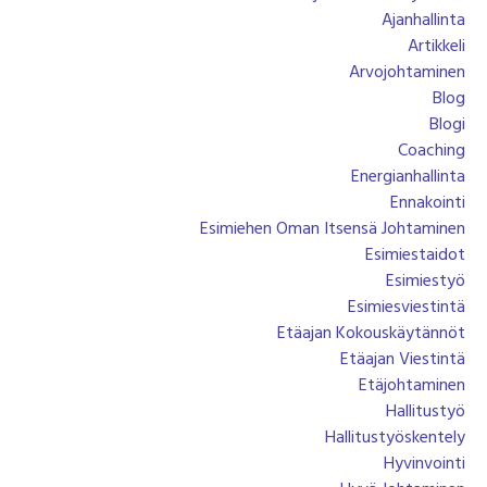
Ajanhallinta
Artikkeli
Arvojohtaminen
Blog
Blogi
Coaching
Energianhallinta
Ennakointi
Esimiehen Oman Itsensä Johtaminen
Esimiestaidot
Esimiestyö
Esimiesviestintä
Etäajan Kokouskäytännöt
Etäajan Viestintä
Etäjohtaminen
Hallitustyö
Hallitustyöskentely
Hyvinvointi