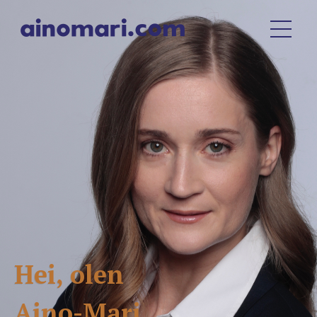
Hei,
olen
Aino-Mari.