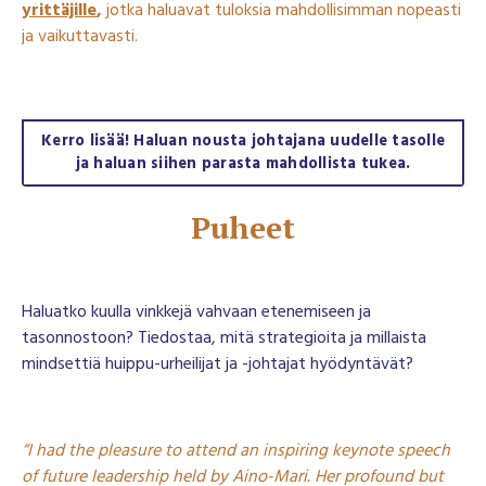
yrittäjille
,
jotka haluavat tuloksia mahdollisimman nopeasti
ja vaikuttavasti.
Kerro lisää! Haluan nousta johtajana uudelle tasolle
ja haluan siihen parasta mahdollista tukea.
Puheet
Haluatko kuulla vinkkejä vahvaan etenemiseen ja
tasonnostoon? Tiedostaa, mitä strategioita ja millaista
mindsettiä huippu-urheilijat ja -johtajat hyödyntävät?
“I had the pleasure to attend an inspiring keynote speech
of future leadership held by Aino-Mari. Her profound but