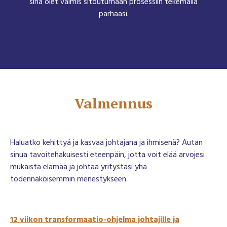
sinä olet valmis sitoutumaan prosessiin tekemällä
parhaasi.
Valmennus
Haluatko kehittyä ja kasvaa johtajana ja ihmisenä? Autan
sinua tavoitehakuisesti eteenpäin, jotta voit elää arvojesi
mukaista elämää ja johtaa yritystäsi yhä
todennäköisemmin menestykseen.
12 viikon transformaatio-ohjelma johtajille ja