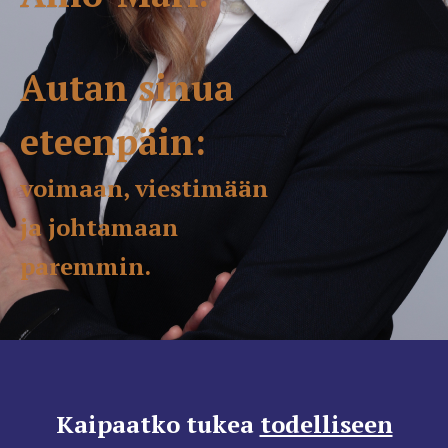
Autan sinua
eteenpäin:
voimaan,
viestimään
ja
johtamaan
paremmin.
Kaipaatko tukea
todelliseen