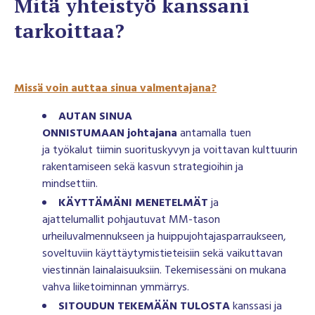
Mitä yhteistyö kanssani
tarkoittaa?
Missä voin auttaa sinua valmentajana?
AUTAN SINUA
ONNISTUMAAN johtajana
antamalla tuen
ja työkalut tiimin suorituskyvyn ja voittavan kulttuurin
rakentamiseen sekä kasvun strategioihin ja
mindsettiin.
KÄYTTÄMÄNI MENETELMÄT
ja
ajattelumallit
pohjautuvat MM-tason
urheiluvalmennukseen ja huippujohtajasparraukseen,
soveltuviin käyttäytymistieteisiin sekä vaikuttavan
viestinnän lainalaisuuksiin. Tekemisessäni on mukana
vahva liiketoiminnan ymmärrys.
SITOUDUN TEKEMÄÄN TULOSTA
kanssasi ja