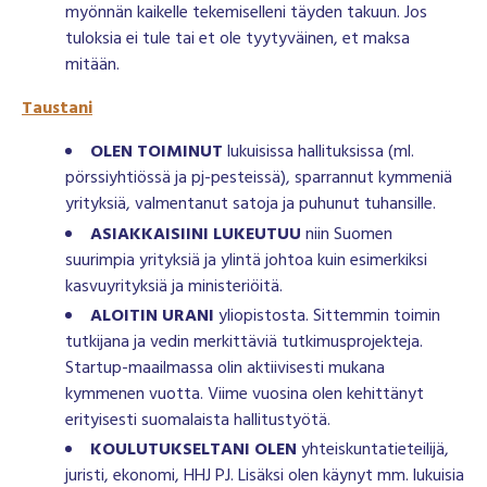
myönnän kaikelle tekemiselleni täyden takuun. Jos
tuloksia ei tule tai et ole tyytyväinen, et maksa
mitään.
Taustani
OLEN TOIMINUT
lukuisissa hallituksissa (ml.
pörssiyhtiössä ja pj-pesteissä), sparrannut kymmeniä
yrityksiä, valmentanut satoja ja puhunut tuhansille.
ASIAKKAISIINI LUKEUTUU
niin Suomen
suurimpia yrityksiä ja ylintä johtoa kuin esimerkiksi
kasvuyrityksiä ja ministeriöitä.
ALOITIN URANI
yliopistosta. Sittemmin toimin
tutkijana ja vedin merkittäviä tutkimusprojekteja.
Startup-maailmassa olin aktiivisesti mukana
kymmenen vuotta. Viime vuosina olen kehittänyt
erityisesti suomalaista hallitustyötä.
KOULUTUKSELTANI OLEN
yhteiskuntatieteilijä,
juristi, ekonomi, HHJ PJ. Lisäksi olen käynyt mm. lukuisia