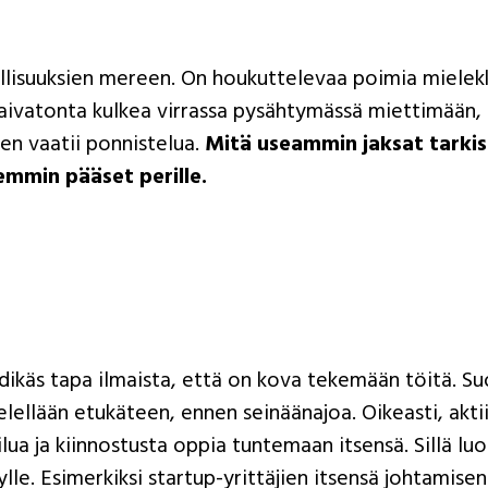
lisuuksien mereen. On houkuttelevaa poimia mielek
 vaivatonta kulkea virrassa pysähtymässä miettimään,
en vaatii ponnistelua.
Mitä useammin jaksat tarki
emmin pääset perille.
dikäs tapa ilmaista, että on kova tekemään töitä. Su
ellään etukäteen, ennen seinäänajoa. Oikeasti, aktii
lua ja kiinnostusta oppia tuntemaan itsensä. Sillä lu
e. Esimerkiksi startup-yrittäjien itsensä johtamisen