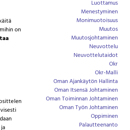
Luottamus
Menestyminen
Monimuotoisuus
käitä
Muutos
 mihin on
Muutosjohtaminen
staa
Neuvottelu
Neuvottelutaidot
Okr
Okr-Malli
Oman Ajankäytön Hallinta
Oman Itsensä Johtaminen
Oman Toiminnan Johtaminen
osittelen
Oman Työn Johtaminen
visesti
Oppiminen
odaan
Palautteenanto
 ja