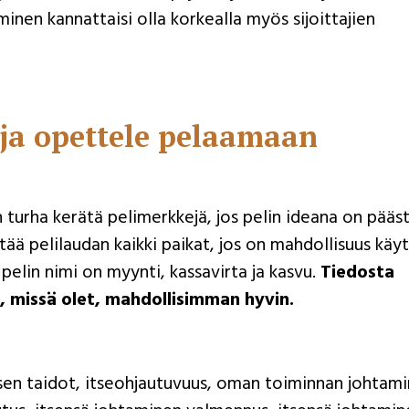
inen kannattaisi olla korkealla myös sijoittajien
 ja opettele pelaamaan
 turha kerätä pelimerkkejä, jos pelin ideana on pääs
ää pelilaudan kaikki paikat, jos on mahdollisuus käy
 pelin nimi on myynti, kassavirta ja kasvu.
Tiedosta
, missä olet, mahdollisimman hyvin.
sen taidot, itseohjautuvuus, oman toiminnan johtami