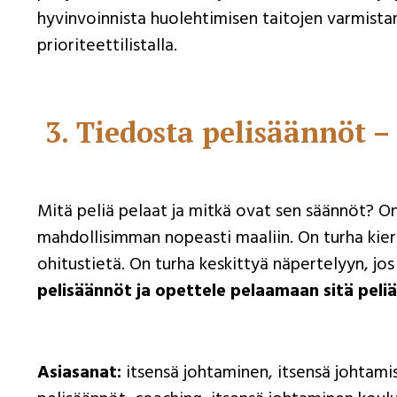
hyvinvoinnista huolehtimisen taitojen varmistam
prioriteettilistalla.
3.
Tiedosta pelisäännöt –
Mitä peliä pelaat ja mitkä ovat sen säännöt? On
mahdollisimman nopeasti maaliin. On turha kiert
ohitustietä. On turha keskittyä näpertelyyn, jos
pelisäännöt ja opettele pelaamaan sitä peliä
Asiasanat:
itsensä johtaminen, itsensä johtami