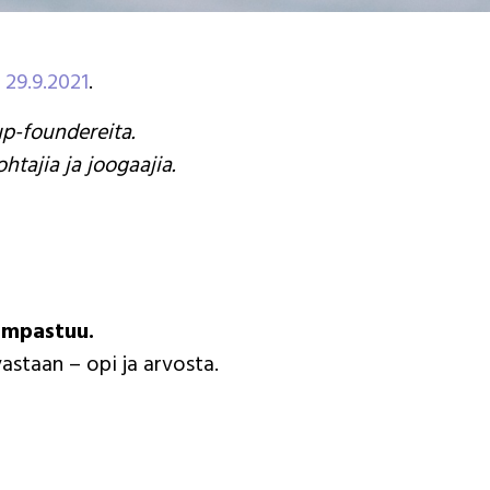
 29.9.2021
.
p-foundereita.
htajia ja joogaajia.
kompastuu.
vastaan – opi ja arvosta.