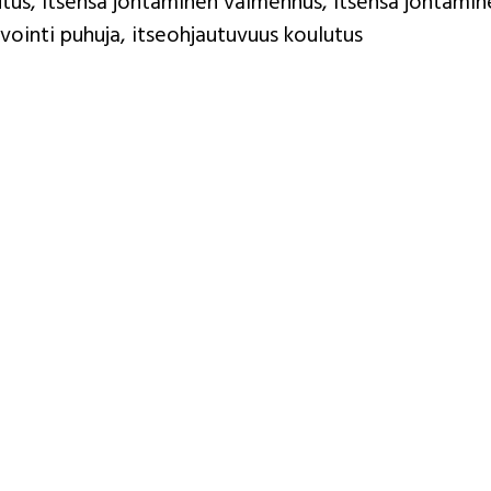
utus, itsensä johtaminen valmennus, itsensä johtamin
nvointi puhuja, itseohjautuvuus koulutus