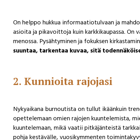
On helppo hukkua informaatiotulvaan ja mahdol
asioita ja pikavoittoja kuin karkkikaupassa. On
menossa. Pysähtyminen ja fokuksen kirkastamin
suuntaa, tarkentaa kuvaa, sitä todennäköis
2. Kunnioita rajojasi
Nykyaikana burnoutista on tullut ikäänkuin tren
opettelemaan omien rajojen kuuntelemista, miel
kuuntelemaan, mikä vaatii pitkäjänteistä tarkkai
pohja kestävälle, vuosikymmenten toimintakyvyll