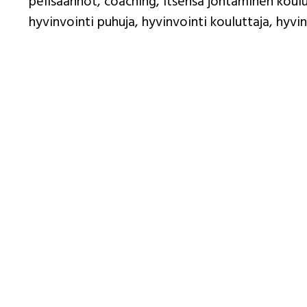
pelisäännöt, coaching, itsensä johtaminen koul
hyvinvointi puhuja, hyvinvointi kouluttaja, hyvi