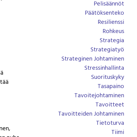
Pelisäännöt
Päätöksenteko
Resilienssi
Rohkeus
Strategia
Strategiatyö
Strateginen Johtaminen
Stressinhallinta
tä
Suorituskyky
ttää
Tasapaino
Tavoitejohtaminen
Tavoitteet
Tavoitteiden Johtaminen
Tietoturva
nen,
Tiimi