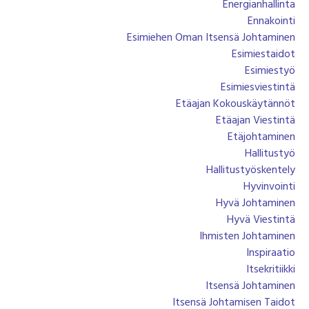
Energianhallinta
Ennakointi
Esimiehen Oman Itsensä Johtaminen
Esimiestaidot
Esimiestyö
Esimiesviestintä
Etäajan Kokouskäytännöt
Etäajan Viestintä
Etäjohtaminen
Hallitustyö
Hallitustyöskentely
Hyvinvointi
Hyvä Johtaminen
Hyvä Viestintä
Ihmisten Johtaminen
Inspiraatio
Itsekritiikki
Itsensä Johtaminen
Itsensä Johtamisen Taidot