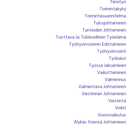
Tiimityö
Toimintakyky
Toimintasuunnitelma
Tulosjohtaminen
Tunteiden Johtaminen
Tuottava Ja Tuloksellinen Työelämä
Työhyvinvoinnin Edistäminen
Työhyvinvointi
Työkalut
Työssä Jaksaminen
Vaikuttaminen
Valmennus
Valmentava Johtaminen
Viestinnän Johtaminen
Viestintä
Vinkit
Vuorovaikutus
Älykäs Itsensä Johtaminen