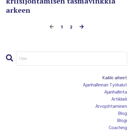
kriisijohtamisen täsmävinkkiä
arkeen
1
2
Kaikki aiheet
Ajanhallinnan Työkalut
Ajanhallinta
Artikkeli
Arvojohtaminen
Blog
Blogi
Coaching