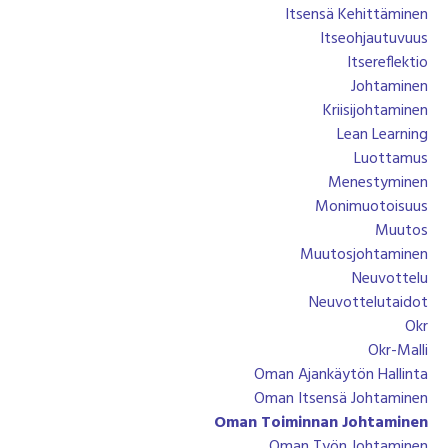
Itsensä Kehittäminen
Itseohjautuvuus
Itsereflektio
Johtaminen
Kriisijohtaminen
Lean Learning
Luottamus
Menestyminen
Monimuotoisuus
Muutos
Muutosjohtaminen
Neuvottelu
Neuvottelutaidot
Okr
Okr-Malli
Oman Ajankäytön Hallinta
Oman Itsensä Johtaminen
Oman Toiminnan Johtaminen
Oman Työn Johtaminen